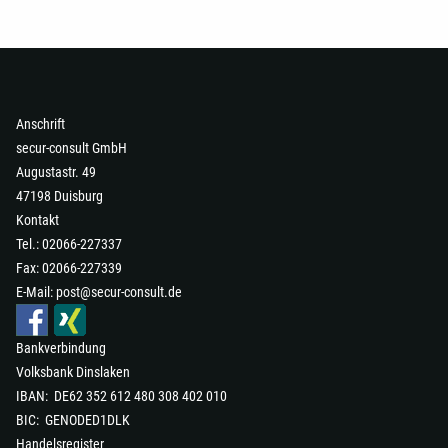
Anschrift
secur-consult GmbH
Augustastr. 49
47198 Duisburg
Kontakt
Tel.: 02066-227337
Fax: 02066-227339
E-Mail:
post@secur-consult.de
Bankverbindung
Volksbank Dinslaken
IBAN: DE62 352 612 480 308 402 010
Kundenbewertungen und Erfahrungen zu
secur-consult GmbH
BIC: GENODED1DLK
Handelsregister