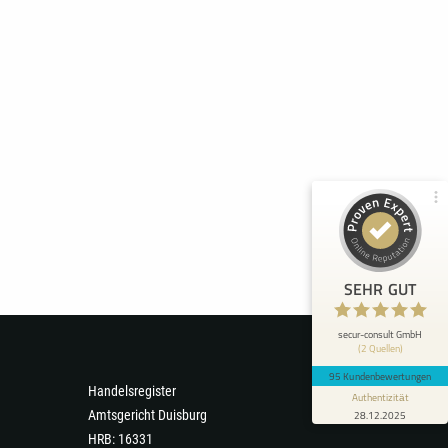
Kundenbewertungen und Erfahrungen zu
secur-consult GmbH
98%
SEHR GUT
Empfehlungen auf
ProvenExpert.com
4,90 / 5,00
8
87
Bewertungen von 1
Bewertungen auf
anderen Quelle
ProvenExpert.com
Blick aufs ProvenExpert-Profil werfen
SEHR GUT
Christian K.
5
Ich habe ca. einmal im Jahr zur secur-consult
secur-consult GmbH
(2 Quellen)
GmbH Kontakt, bzw. zu Herrn Hannecke, aber
wenn ich mal ein wi...
95 Kundenbewertungen
Handelsregister
Authentizität
Amtsgericht Duisburg
28.12.2025
HRB: 16331