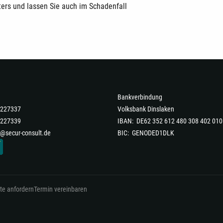
ters und lassen Sie auch im Schadenfall
Bankverbindung
6-227337
Volksbank Dinslaken
-227339
IBAN: DE62 352 612 480 308 402 010
@secur-consult.de
BIC: GENODED1DLK
te anfordern
Termin vereinbaren