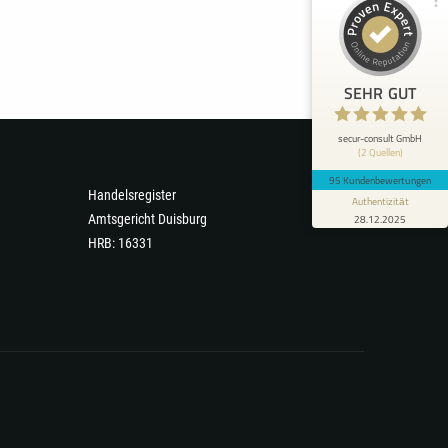
Bewertungen von 1
Bewertungen auf
anderen Quelle
ProvenExpert.com
Blick aufs ProvenExpert-Profil werfen
SEHR GUT
Christian K.
5
Ich habe ca. einmal im Jahr zur secur-consult
secur-consult GmbH
(2 Quellen)
GmbH Kontakt, bzw. zu Herrn Hannecke, aber
wenn ich mal ein wi...
95 Kundenbewertungen
Handelsregister
Authentizität
Amtsgericht Duisburg
28.12.2025
HRB: 16331