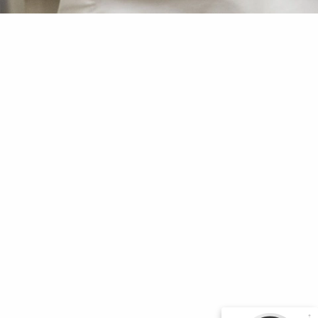
Kundenbewertungen und Erfahrungen zu
secur-consult GmbH
98%
SEHR GUT
Empfehlungen auf
ProvenExpert.com
4,90 / 5,00
8
87