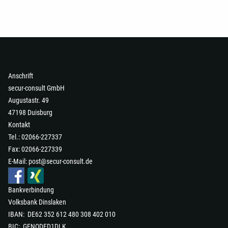
Anschrift
secur-consult GmbH
Augustastr. 49
47198 Duisburg
Kontakt
Tel.: 02066-227337
Fax: 02066-227339
E-Mail:
post@secur-consult.de
Bankverbindung
Volksbank Dinslaken
IBAN: DE62 352 612 480 308 402 010
Kundenbewertungen und Erfahrungen zu
secur-consult GmbH
BIC: GENODED1DLK