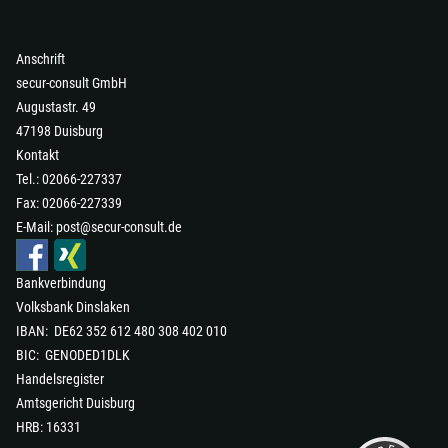
Anschrift
secur-consult GmbH
Augustastr. 49
47198 Duisburg
Kontakt
Tel.: 02066-227337
Fax: 02066-227339
E-Mail:
post@secur-consult.de
Bankverbindung
Volksbank Dinslaken
IBAN: DE62 352 612 480 308 402 010
Kundenbewertungen und Erfahrungen zu
secur-consult GmbH
BIC: GENODED1DLK
Handelsregister
SEHR GUT
98%
Amtsgericht Duisburg
Empfehlungen auf
HRB: 16331
ProvenExpert.com
4,90 / 5,00