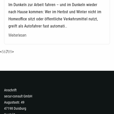
Im Dunkeln zur Arbeit fahren – und im Dunkeln wieder
nach Hause kommen: Wer im Herbst und Winter nicht im
Homeoffice sitzt oder öffentliche Verkehrsmittel nutzt,
greift als Autofahrer fast automati
…
Weiterlesen
(current)
<
5
6
7
8
9
>
Anschrift
secur-consult GmbH
Augustastr. 49
47198 Duisburg