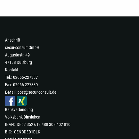
Anschrift
secur-consult GmbH
Augustastr. 49
47198 Duisburg
Kontakt
Tel.: 02066-227337
Fax: 02066-227339
E-Mail:
post@secur-consult.de
Bankverbindung
Volksbank Dinslaken
IBAN: DE62 352 612 480 308 402 010
Kundenbewertungen und Erfahrungen zu
secur-consult GmbH
BIC: GENODED1DLK