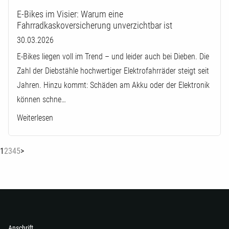
E-Bikes im Visier: Warum eine
Fahrradkaskoversicherung unverzichtbar ist
30.03.2026
E-Bikes liegen voll im Trend – und leider auch bei Dieben. Die
Zahl der Diebstähle hochwertiger Elektrofahrräder steigt seit
Jahren. Hinzu kommt: Schäden am Akku oder der Elektronik
können schne…
Weiterlesen
(current)
1
2
3
4
5
>
Anschrift