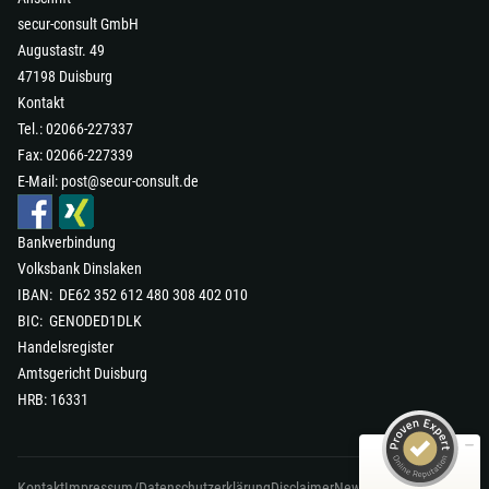
secur-consult GmbH
Augustastr. 49
47198 Duisburg
Kontakt
Tel.: 02066-227337
Fax: 02066-227339
E-Mail:
post@secur-consult.de
Bankverbindung
Volksbank Dinslaken
IBAN: DE62 352 612 480 308 402 010
Kundenbewertungen und Erfahrungen zu
secur-consult GmbH
BIC: GENODED1DLK
Handelsregister
SEHR GUT
98%
Amtsgericht Duisburg
Empfehlungen auf
HRB: 16331
ProvenExpert.com
4,90 / 5,00
87
8
Bewertungen auf
Kontakt
Impressum/Datenschutzerklärung
Disclaimer
News