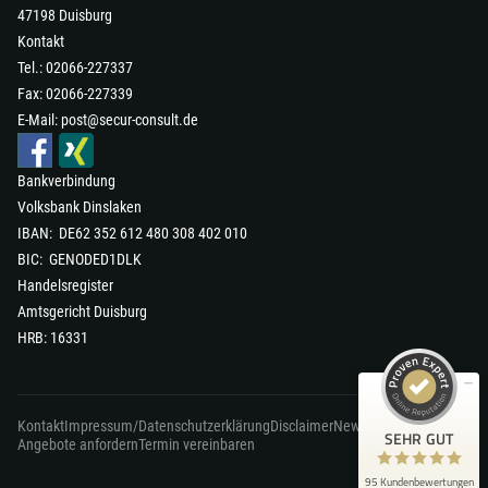
47198 Duisburg
Kontakt
Tel.: 02066-227337
Fax: 02066-227339
E-Mail:
post@secur-consult.de
Bankverbindung
Volksbank Dinslaken
IBAN: DE62 352 612 480 308 402 010
Kundenbewertungen und Erfahrungen zu
secur-consult GmbH
BIC: GENODED1DLK
Handelsregister
SEHR GUT
98%
Amtsgericht Duisburg
Empfehlungen auf
HRB: 16331
ProvenExpert.com
4,90 / 5,00
87
8
Kontakt
Impressum/Datenschutzerklärung
Disclaimer
News
Bewertungen auf
Bewertungen von 1
SEHR GUT
ProvenExpert.com
Angebote anfordern
Termin vereinbaren
anderen Quelle
95 Kundenbewertungen