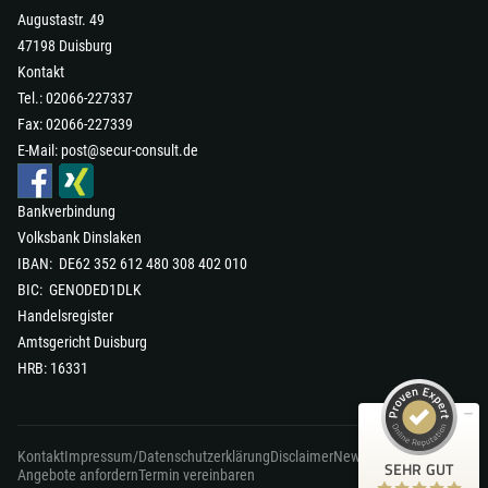
Augustastr. 49
47198 Duisburg
Kontakt
Tel.: 02066-227337
Fax: 02066-227339
E-Mail:
post@secur-consult.de
Bankverbindung
Volksbank Dinslaken
IBAN: DE62 352 612 480 308 402 010
Kundenbewertungen und Erfahrungen zu
secur-consult GmbH
BIC: GENODED1DLK
Handelsregister
SEHR GUT
98%
Amtsgericht Duisburg
Empfehlungen auf
HRB: 16331
ProvenExpert.com
4,90 / 5,00
87
8
Kontakt
Impressum/Datenschutzerklärung
Disclaimer
News
Bewertungen auf
Bewertungen von 1
SEHR GUT
ProvenExpert.com
Angebote anfordern
Termin vereinbaren
anderen Quelle