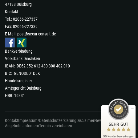
47198 Duisburg
Kontakt
Tel.: 02066-227337
Fax: 02066-227339
E-Mail:
post@secur-consult.de
Bankverbindung
Volksbank Dinslaken
IBAN: DE62 352 612 480 308 402 010
Kundenbewertungen und Erfahrungen zu
secur-consult GmbH
BIC: GENODED1DLK
Handelsregister
SEHR GUT
98%
Amtsgericht Duisburg
Empfehlungen auf
HRB: 16331
ProvenExpert.com
4,90 / 5,00
87
8
Kontakt
Impressum/Datenschutzerklärung
Disclaimer
News
Bewertungen auf
Bewertungen von 1
SEHR GUT
ProvenExpert.com
Angebote anfordern
Termin vereinbaren
anderen Quelle
95 Kundenbewertungen