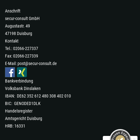
Anschrift
secur-consult GmbH
Augustastr. 49
47198 Duisburg
Kontakt
Tel.: 02066-227337
Fax: 02066-227339
E-Mail:
post@secur-consult.de
Bankverbindung
Volksbank Dinslaken
IBAN: DE62 352 612 480 308 402 010
Kundenbewertungen und Erfahrungen zu
secur-consult GmbH
BIC: GENODED1DLK
Handelsregister
SEHR GUT
98%
Amtsgericht Duisburg
Empfehlungen auf
HRB: 16331
ProvenExpert.com
4,90 / 5,00