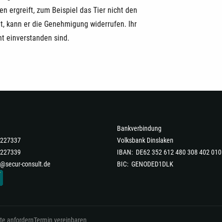
 ergreift, zum Beispiel das Tier nicht den
et, kann er die Genehmigung widerrufen. Ihr
ht einverstanden sind.
Bankverbindung
6-227337
Volksbank Dinslaken
-227339
IBAN: DE62 352 612 480 308 402 010
@secur-consult.de
BIC: GENODED1DLK
te anfordern
Termin vereinbaren