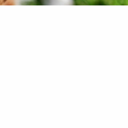
Kundenbewertungen und Erfahrungen zu
secur-consult GmbH
98%
SEHR GUT
Empfehlungen auf
ProvenExpert.com
4,90 / 5,00