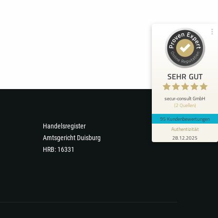
8
87
Bewertungen von 1
Bewertungen auf
anderen Quelle
ProvenExpert.com
Blick aufs ProvenExpert-Profil werfen
SEHR GUT
Christian K.
5
Ich habe ca. einmal im Jahr zur secur-consult
secur-consult GmbH
(2 Quellen)
GmbH Kontakt, bzw. zu Herrn Hannecke, aber
wenn ich mal ein wi...
95 Kundenbewertungen
Handelsregister
Authentizität
Amtsgericht Duisburg
28.12.2025
HRB: 16331